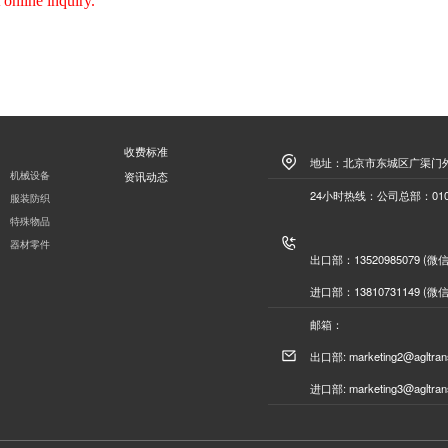
online inquiry.
收费标准
地址：北京市东城区广渠门外
机械设备
资讯动态
24小时热线：公司总部：010-6
服装防织
特殊物品
器材零件
出口部：13520985079 (微
进口部：13810731149 (微
邮箱：
出口部: marketing2@agltran
进口部: marketing3@agltran