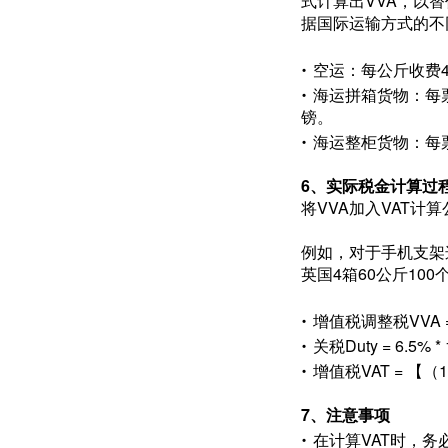
式计算出VVA，以
据国际运输方式的不
·
空运：每公斤收费
·
海运拼箱货物：每票
镑。
·
海运整柜货物：每票
6、实际税金计算过
将VVA加入VAT计
例如，对于手机支架
英国4箱60公斤100
·
增值税调整税VVA =
·
关税Duty = 6.5% * 
·
增值税VAT = 【（100 
7、注意事项
·
在计算VAT时，