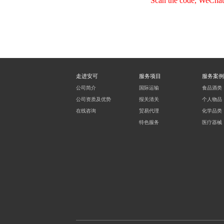
Scan the code, WeChat 
走进安可
服务项目
服务案例
公司简介
国际运输
食品酒类
公司资质及优势
报关清关
个人物品
在线咨询
贸易代理
化学品类
特色服务
医疗器械