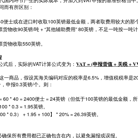
替代国内环节产生的实际成本，并加入到VAT申报的基准价格当中
同而有所区别：
40便士或在进口时收取100英镑最低金额，两者取费用较大的那
货物收90英镑/吨 + “其他辅助费用” 80英镑，不足一吨按一吨
货物收取550英镑。
程
算公式后，实际的VAT计算公式变为：
VAT = (申报货值 + 关税 + 
这一商品，假设其海关编码对应的税率是6.5%，增值税税率是2
个，申报0.3英镑/个。则：
 60 * 40 = 2400便士 = 24英镑（但低于100英镑的最低金额
100 * 0.3 = 1.95英镑。
* 0.3） + 1.95 + 100】 * 20% = 26.39英镑。
务必确保所有费用都已正确包含在内，以避免漏报或误报。