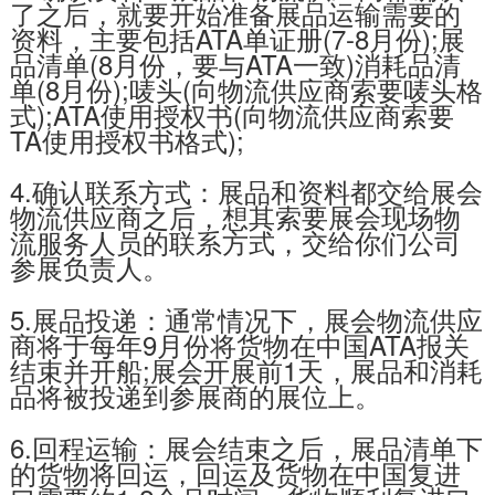
了之后，就要开始准备展品运输需要的
资料，主要包括ATA单证册(7-8月份);展
品清单(8月份，要与ATA一致)消耗品清
单(8月份);唛头(向物流供应商索要唛头格
式);ATA使用授权书(向物流供应商索要
TA使用授权书格式);
4.确认联系方式：展品和资料都交给展会
物流供应商之后，想其索要展会现场物
流服务人员的联系方式，交给你们公司
参展负责人。
5.展品投递：通常情况下，展会物流供应
商将于每年9月份将货物在中国ATA报关
结束并开船;展会开展前1天，展品和消耗
品将被投递到参展商的展位上。
6.回程运输：展会结束之后，展品清单下
的货物将回运，回运及货物在中国复进