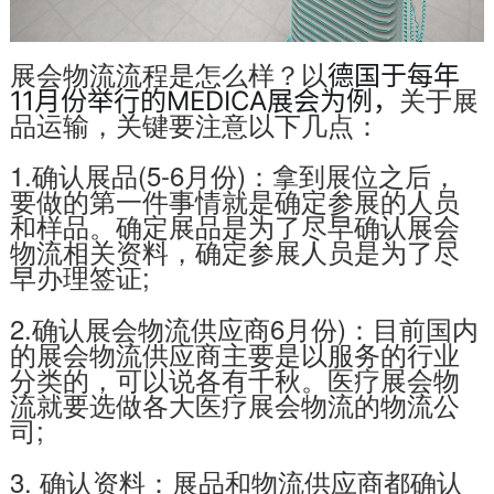
展会物流流程是怎么样？以
德国于每年
关于展
11月份举行的
MEDICA展会为例，
品运输，关键要注意以下几点：
1.确认展品(5-6月份)：拿到展位之后，
要做的第一件事情就是确定参展的人员
和样品。确定展品是为了尽早确认展会
物流相关资料，确定参展人员是为了尽
早办理签证;
2.确认展会物流供应商6月份)：目前国内
的展会物流供应商主要是以服务的行业
分类的，可以说各有千秋。医疗展会物
流就要选做各大医疗展会物流的物流公
司;
3. 确认资料：展品和物流供应商都确认