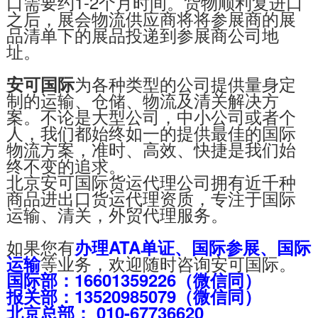
口需要约1-2个月时间。货物顺利复进口
之后，展会物流供应商将将参展商的展
品清单下的展品投递到参展商公司地
址。
为各种类型的公司提供量身定
安可国际
制的运输、仓储、物流及清关解决方
案。不论是大型公司，中小公司或者个
人，我们都始终如一的提供最佳的国际
物流方案，准时、高效、快捷是我们始
终不变的追求。
北京安可国际货运代理公司拥有近千种
商品进出口货运代理资质，专注于国际
运输、清关，外贸代理服务。
如果您有
办理ATA单证、国际参展、国际
等业务，欢迎随时咨询安可国际。
运输
国际部：16601359226（微信同）
报关部：13520985079（微信同）
北京总部： 010-67736620