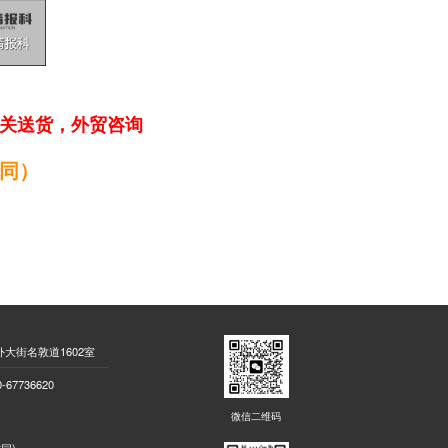
清关送货，外贸咨询
同）
大街名敦道1602室
7736620
微信二维码