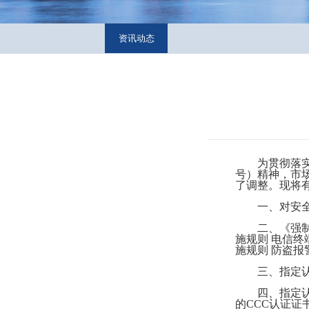
资讯动态
为贯彻落实
号）精神，市
了调整。现将
一、对安
二、《强制
施规则 电信终
施规则 防盗报警
三、指定
四、指定
的CCC认证证