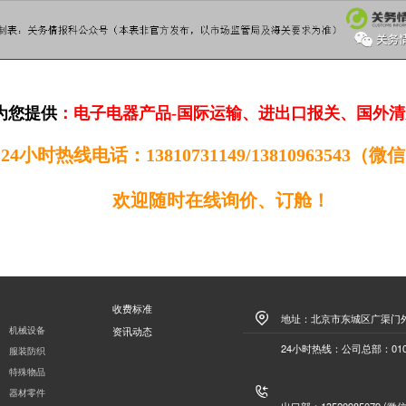
为您提供
：电子电器产品-国际运输、进出口报关、国外
24小时热线电话：13810731149
/
13810963543
（微信
欢迎随时在线询价、订舱！
收费标准
地址：北京市东城区广渠门外
机械设备
资讯动态
24小时热线：公司总部：010-6
服装防织
特殊物品
器材零件