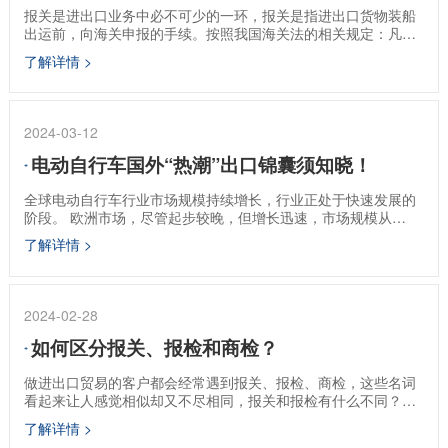
报关是进出口业务中必不可少的一环，报关是指进出口货物装船
出运前，向海关申报的手续。按照我国海关法的相关规定：凡是
进出国境的货物，必须经由设有海关的港口、车站、国际航空
了解详情 >
站，并由货物所有人向海关申报，经过海关放行后，货物才可提
取或者装船出口。
2024-03-12
电动自行车国外“热潮”出口锦囊须知晓！
全球电动自行车行业市场规模持续增长，行业正处于快速发展的
阶段。 欧洲市场，尽管起步较晚，但增长迅速，市场规模从
2018年的45.74亿美元增长至2022年的85.21亿美元，市场占比
了解详情 >
接近30%。生产方面，中国由于起步较早，占据了电动自行车生
产和出口的领军地位。 欧洲市场多元化，受到减轻长途出行负
担、山地运动、日常通勤和锻炼身体等多方面需求的驱动。美国
市场虽然目前规模较小，但具备较高的增长潜力，总体来看，全
2024-02-28
球电动自行车市场的发展受到政策支持、技术创新和消费者习惯
改变的共同推动。
如何区分报关、报检和商检？
做进出口贸易的客户都会经常遇到报关、报检、商检，这些名词
看起来让人感觉相似却又不尽相同，报关和报检有什么不同？商
检和报检又有什么区别？什么时候申请办理商检？这些在实际操
了解详情 >
作中该如何区分？