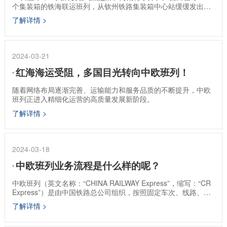
个集装箱的铁海联运班列，从钦州铁路集装箱中心站缓缓发出，
驶向四川城厢站，这是2024年西部陆海新通道开行的第2000列
了解详情 >
铁海联运班列。
2024-03-21
红海海运受阻，多国目光转向中欧班列！
随着网络布局逐渐完善、运输能力和服务品质的不断提升，中欧
班列正进入精细化运营的高质量发展新阶段。
了解详情 >
2024-03-18
中欧班列业务流程是什么样的呢？
中欧班列（英文名称：“CHINA RAILWAY Express”，缩写：“CR
Express”）是由中国铁路总公司组织，按照固定车次、线路、班
期和全程运行时刻开行，运行于中国与欧洲以及“一带一路”共建
了解详情 >
国家间的集装箱等铁路国际联运列车。这些班列在中国与欧洲及
一带一路沿线各国之间往来，运输集装箱等货物。